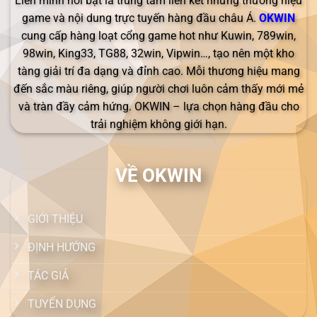
Liên minh nổi bật là trung tâm liên kết những thương hiệu
game và nội dung trực tuyến hàng đầu châu Á.
OKWIN
cung cấp hàng loạt cổng game hot như Kuwin, 789win,
98win, King33, TG88, 32win, Vipwin…, tạo nên một kho
tàng giải trí đa dạng và đỉnh cao. Mỗi thương hiệu mang
đến sắc màu riêng, giúp người chơi luôn cảm thấy mới mẻ
và tràn đầy cảm hứng. OKWIN – lựa chọn hàng đầu cho
trải nghiệm không giới hạn.
VỀ OKWIN
GIỚI THIỆU
ĐỊNH HƯỚNG
TÁC GIẢ
TUYỂN DỤNG