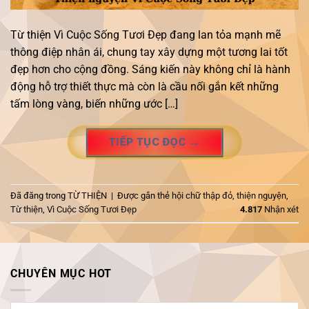
Từ thiện Vì Cuộc Sống Tươi Đẹp đang lan tỏa mạnh mẽ
thông điệp nhân ái, chung tay xây dựng một tương lai tốt
đẹp hơn cho cộng đồng. Sáng kiến này không chỉ là hành
động hỗ trợ thiết thực mà còn là cầu nối gắn kết những
tấm lòng vàng, biến những ước […]
TIẾP TỤC ĐỌC
→
Đã đăng trong
TỪ THIỆN
|
Được gắn thẻ
hội chữ thập đỏ
,
thiện nguyện
,
Từ thiện
,
Vì Cuộc Sống Tươi Đẹp
4.817
Nhận xét
CHUYÊN MỤC HOT