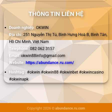
THÔNG TIN LIÊN HỆ
Doanh nghiệp:
OKWIN
Địa chỉ
:
251 Nguyễn Thị Tú, Bình Hưng Hoà B, Bình Tân,
Hồ Chí Minh, Việt Nam
Telephone
:
082 062 3157
Email
:
okwin88info@gmail.com
Website:
https://abundance.ru.com/
Hashtag
:
#okwin #okwin88 #okwinbet #okwincasino
#okwinapk
Copyright 2026 ©
abundance.ru.com