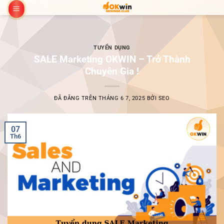
Chuyển
đến
nội
dung
TUYỂN DỤNG
SALE Marketing OKWIN – Trở Thành
Chuyên Gia !
ĐÃ ĐĂNG TRÊN
THÁNG 6 7, 2025
BỞI
SEO
07
Th6