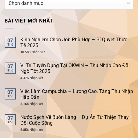
CHUYÊN
MỤC
HOT
BÀI VIẾT MỚI NHẤT
Kinh Nghiệm Chọn Job Phù Hợp – Bí Quyết Thực
07
Th6
Tế 2025
10.583
Nhận xét
Vị Trí Tuyển Dụng Tại OKWIN – Thu Nhập Cao Đãi
07
Th6
Ngộ Tốt 2025
4.376
Nhận xét
Việc Làm Campuchia – Lương Cao, Tăng Thu Nhập
07
Th6
Hấp Dẫn
5.168
Nhận xét
Nước Sạch Về Buôn Làng – Dự Án Từ Thiện Thay
07
Th6
Đổi Cuộc Sống
5.856
Nhận xét