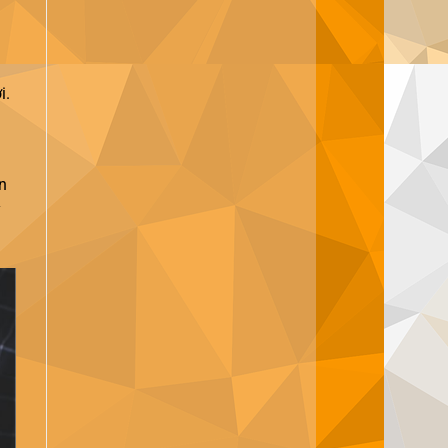
i.
n
y