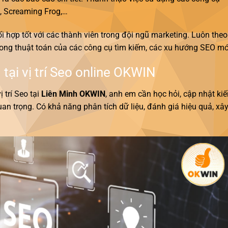
, Screaming Frog,…
ối hợp tốt với các thành viên trong đội ngũ marketing. Luôn theo
rong thuật toán của các công cụ tìm kiếm, các xu hướng SEO mớ
ại vị trí Seo online OKWIN
 trí Seo tại
Liên Minh OKWIN
, anh em cần học hỏi, cập nhật kiế
an trọng. Có khả năng phân tích dữ liệu, đánh giá hiệu quả, xâ