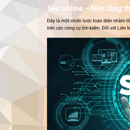
Seo online – Nền tảng t
Đây
là một chiến lược toàn diện nhằm t
trên các công cụ tìm kiếm. Đối với Liên