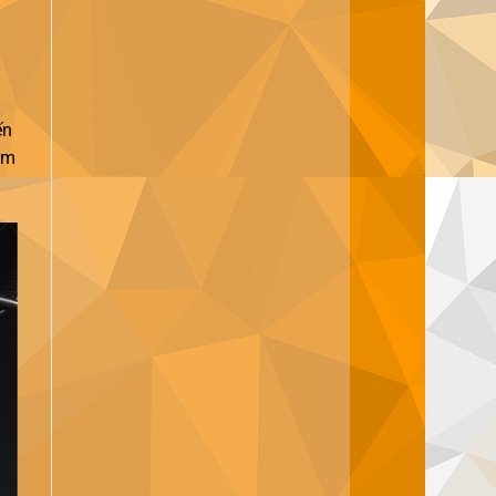
ến
ồm