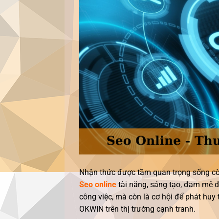
Nhận thức được tầm quan trọng sống c
Seo online
tài năng, sáng tạo, đam mê 
công việc, mà còn là cơ hội để phát huy 
OKWIN trên thị trường cạnh tranh.