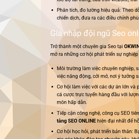
Phân tích, đo lường hiệu quả: Theo d
chiến dịch, đưa ra các điều chỉnh phù
Gia nhập đội ngũ Seo on
Trở thành một chuyên gia Seo tại
OKWI
mở ra những cơ hội phát triển sự nghiệp 
Môi trường làm việc chuyên nghiệp, 
việc năng động, cởi mở, nơi ý tưởng 
Cơ hội làm việc với các dự án lớn và
cá cược trực tuyến hàng đầu với lượn
môn hấp dẫn.
Tiếp cận công nghệ, công cụ SEO tiên
tảng SEO ONLINE
hiện đại nhất để hỗ
Cơ hội học hỏi, phát triển bản thân: