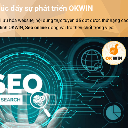
húc đẩy sự phát triển OKWIN
ối ưu hóa website, nội dung trực tuyến để đạt được thứ hạng ca
 Minh OKWIN
,
Seo online
đóng vai trò then chốt trong việc: