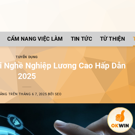
CẨM NANG VIỆC LÀM
TIN TỨC
TỪ THIỆN
TUYỂN DỤNG
ội Nghề Nghiệp Lương Cao Hấp Dẫn
2025
ĐĂNG TRÊN
THÁNG 6 7, 2025
BỞI
SEO