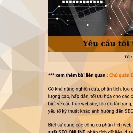
Yêu 
*** xem thêm bài liên quan :
Chủ quản D
Có khả năng nghiên cứu, phân tích, lựa c
lượng cao, hấp dẫn, tối ưu hóa cho các 
biết về cấu trúc website, tốc độ tải tran
yếu tố kỹ thuật khác ảnh hưởng đến SEO
Biết sử dụng các công cụ phân tích web 
suất SEO ONLINE
, phân tích dữ liệu, đư