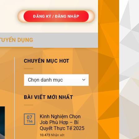
ĐĂNG KÝ / ĐĂNG NHẬP
TUYỂN DỤNG
CHUYÊN MỤC HOT
CHUYÊN
MỤC
HOT
BÀI VIẾT MỚI NHẤT
Kinh Nghiệm Chọn
07
Th6
Job Phù Hợp – Bí
Quyết Thực Tế 2025
10.473
Nhận xét