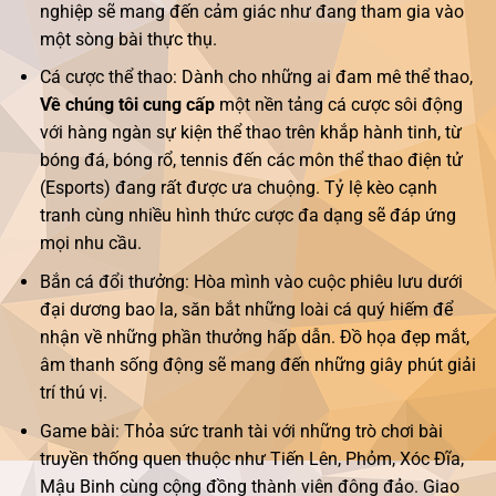
nghiệp sẽ mang đến cảm giác như đang tham gia vào
một sòng bài thực thụ.
Cá cược thể thao: Dành cho những ai đam mê thể thao,
Về chúng tôi cung cấp
một nền tảng cá cược sôi động
với hàng ngàn sự kiện thể thao trên khắp hành tinh, từ
bóng đá, bóng rổ, tennis đến các môn thể thao điện tử
(Esports) đang rất được ưa chuộng. Tỷ lệ kèo cạnh
tranh cùng nhiều hình thức cược đa dạng sẽ đáp ứng
mọi nhu cầu.
Bắn cá đổi thưởng: Hòa mình vào cuộc phiêu lưu dưới
đại dương bao la, săn bắt những loài cá quý hiếm để
nhận về những phần thưởng hấp dẫn. Đồ họa đẹp mắt,
âm thanh sống động sẽ mang đến những giây phút giải
trí thú vị.
Game bài: Thỏa sức tranh tài với những trò chơi bài
truyền thống quen thuộc như Tiến Lên, Phỏm, Xóc Đĩa,
Mậu Binh cùng cộng đồng thành viên đông đảo. Giao