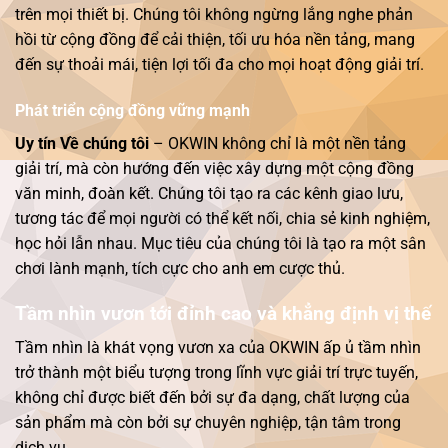
trên mọi thiết bị. Chúng tôi không ngừng lắng nghe phản
hồi từ cộng đồng để cải thiện, tối ưu hóa nền tảng, mang
đến sự thoải mái, tiện lợi tối đa cho mọi hoạt động giải trí.
Phát triển cộng đồng vững mạnh
Uy tín Về chúng tôi
– OKWIN không chỉ là một nền tảng
giải trí, mà còn hướng đến việc xây dựng một cộng đồng
văn minh, đoàn kết. Chúng tôi tạo ra các kênh giao lưu,
tương tác để mọi người có thể kết nối, chia sẻ kinh nghiệm,
học hỏi lẫn nhau. Mục tiêu của chúng tôi là tạo ra một sân
chơi lành mạnh, tích cực cho anh em cược thủ.
Tầm nhìn vươn tới đỉnh cao và khẳng định vị thế
Tầm nhìn là khát vọng vươn xa của OKWIN ấp ủ tầm nhìn
trở thành một biểu tượng trong lĩnh vực giải trí trực tuyến,
không chỉ được biết đến bởi sự đa dạng, chất lượng của
sản phẩm mà còn bởi sự chuyên nghiệp, tận tâm trong
dịch vụ.