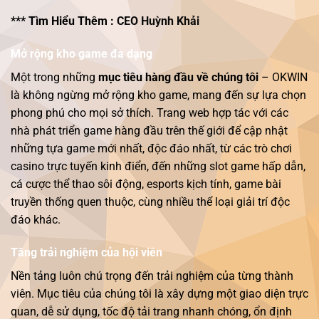
*** Tìm Hiểu Thêm :
CEO Huỳnh Khải
Mở rộng kho game đa dạng
Một trong những
mục tiêu hàng đầu về chúng tôi
– OKWIN
là không ngừng mở rộng kho game, mang đến sự lựa chọn
phong phú cho mọi sở thích. Trang web hợp tác với các
nhà phát triển game hàng đầu trên thế giới để cập nhật
những tựa game mới nhất, độc đáo nhất, từ các trò chơi
casino trực tuyến kinh điển, đến những slot game hấp dẫn,
cá cược thể thao sôi động, esports kịch tính, game bài
truyền thống quen thuộc, cùng nhiều thể loại giải trí độc
đáo khác.
Tăng trải nghiệm của hội viên
Nền tảng luôn chú trọng đến trải nghiệm của từng thành
viên. Mục tiêu của chúng tôi là xây dựng một giao diện trực
quan, dễ sử dụng, tốc độ tải trang nhanh chóng, ổn định