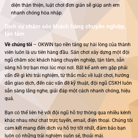
diện thân thiện, luật chơi đơn giản sẽ giúp anh em
nhanh chóng hòa nhập.
Dịch vụ chăm sóc khách hàng chuyên nghiệp,
tận tâm
Về chúng tôi
– OKWIN tạo nền tảng sự hài lòng của thành
viên luôn là ưu tiên hàng đầu. Sân chơi xây dựng một đội
ngũ chăm sóc khách hàng chuyên nghiệp, tận tâm, sẵn
sàng hỗ trợ bạn mọi lúc mọi nơi. Bất kể anh em gặp phải
vấn đề gì khi trải nghiệm, từ thắc mắc về luật chơi, hướng
dẫn giao dịch, đến các vấn đề kỹ thuật, đội ngũ CSKH luôn
sẵn sàng lắng nghe, giải đáp một cách nhanh chóng, hiệu
quả.
Bạn có thể liên hệ với đội ngũ hỗ trợ thông qua nhiều kênh
khác nhau như chat trực tuyến, email, điện thoại. Chúng tôi
cam kết mang đến dịch vụ hỗ trợ tốt nhất, đảm bảo bạn
luôn có những trải nghiệm suôn sẻ, thoải mái.